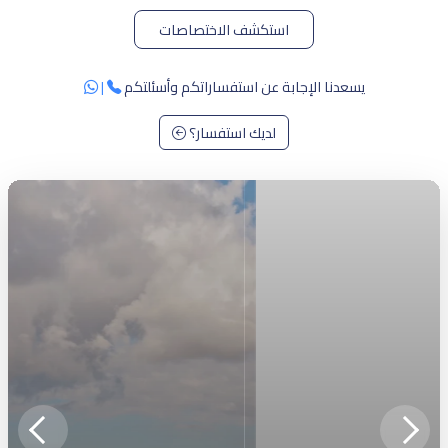
استكشف الاختصاصات
يسعدنا اﻹجابة عن استفساراتكم وأسئلتكم
|
لديك استفسار؟
revious
Next