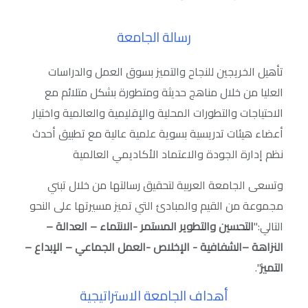
رسالة الجامعة
تأهيل الخريجين للنجاح والتميز بسوق العمل والدراسات
العليا من خلال مناهج حديثة ومتطورة بشكل متلائم مع
الاحتياجات والتطورات المحلية والإقليمية والعالمية واختيار
أعضاء هيئات تدريسية بسوية علمية عالية مع تطبيق أحدث
نظم إدارة الجودة والاعتماد الأكاديمي العالمية
و
تسعى الجامعة العربية لتحقيق رسالتها من خلال تبني
مجموعة من القيم والمبادئ التي تميز مسيرتها على النحو
التالي:"
التحسين والتطوير المستمر -الانتماء – العدالة –
النزاهة –الشفافية - الإخلاص -العمل الجماعي – الإبداع –
التميز
".
أهداف الجامعة الاستراتيجية