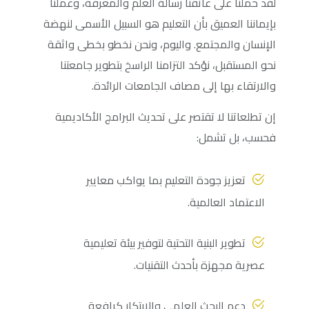
لقد حملنا على عاتقنا رسالة العلم والمعرفة، وعملنا
بإيماننا العميق بأن التعليم هو السبيل الأسمى لنهضة
الإنسان والمجتمع. واليوم، ونحن نخطو بخطى واثقة
نحو المستقبل، نؤكد التزامنا الراسخ بتطوير جامعتنا
والارتقاء بها إلى مصاف الجامعات الرائدة.
إن تطلعاتنا لا تقتصر على تحديث البرامج الأكاديمية
فحسب، بل تشمل:
تعزيز جودة التعليم بما يواكب معايير
الاعتماد العالمية.
تطوير البنية التحتية لتوفير بيئة تعليمية
عصرية مجهزة بأحدث التقنيات.
دعم البحث العلمي والابتكار كرافعة