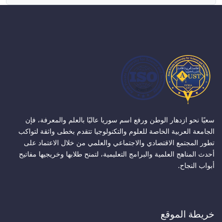
سعيًا نحو ازدهار الوطن ورفع اسم سوريا عاليًا بالعلم والمعرفة، فإن
الجامعة العربية الخاصة للعلوم والتكنولوجيا تتقدم بخطى واثقة لتواكب
تطور المجتمع الاقتصادي والاجتماعي والعلمي من خلال الاعتماد على
أحدث المناهج العلمية والبرامج التعليمية، لتمنح طلابها وخريجيها مفاتيح
أبواب النجاح.
خريطة الموقع