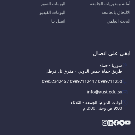
أمانة ومديريات الجامعة
البومات الصور
الالتحاق بالجامعة
البومات الفيديو
البحث العلمي
اتصل بنا
ابقى على اتصال
سوريا - حماة
طريق حماة حمص الدولي - مفرق تل قرطل
0995234246 / 0989711244 / 0989711250
info@aust.edu.sy
أوقات الدوام: الجمعة - الثلاثاء
9:00 ص وحتى 3:00 م