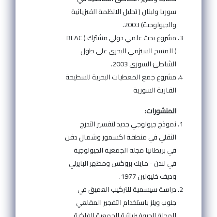
سوريا ولبنان ( تحليل الانظمة الفيزيائية
والجيولوجية) 2003.
مشروع بحث علمي دولي مشترك ( BLAC
) المسح السيزمي البحري على طول
الشاطئ السوري 2003.
مشروع جمع المعطيات البحرية للسطيحة
القارية السورية
المنشورات:
نموذج جيولوجي جديد لتفسير التدرج
الثقلي في منطقة اكسمور وشمال دفن
في بريطانيا مجلة الجمعية الجيولوجية
في لندن - مايك بروكس ومظهر البايرلي
وديف خليولين 1977.
دراسة سيسمية للتركيب العميق في
جنوب ويلز باستخدام التفجير المقلعي
المجلة الجيوفيزيائية للجمعية الفلكية