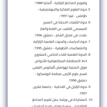
وتقويم المخاطر الزلزالية - ألمانيا 1988.
ندوة العلوم الفلكية والجيوفيزيقية -
طرابلس - ليبيا 1991.
ندوة التقنيات الحديثة في المسح
السيسمي للتنقيب عن النفط والغاز
عقدت في فندق الشام - دمشق 1994.
ندوة الدراسات والبحوث العلمية الزلزالية
والمنعكسات التطبيقية - دمشق 1995.
الندوة العلمية للقاء الختامي للمشروع
343 (المطابقة الستراتغرافية للأحواض
فوق المجنية لهوامش أقيانوس التيتس,
قسم علوم الأرض, منظمة اليونسكو) -
دمشق 1996.
ندوة الزلازل في اللاذقية - جامعة تشرين
1997.
المشاركة في ورشة عمل تقييم المخاطر
الزلزالية في سورية ولبنان: تقدم الدراسات