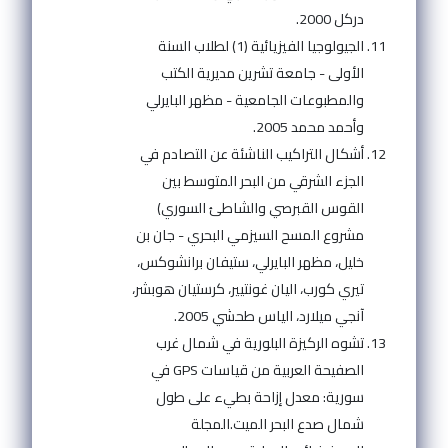
دركل 2000.
الجيولوجيا الفيزيائية (1) لطلاب السنة
الأولى - جامعة تشرين مديرية الكتب
والمطبوعات الجامعية - مظهر البايرلي
وأحمد محمد 2005.
أشكال التراكيب الناشئة عن التصادم في
الجزء الشرقي من البحر المتوسط بين
القوس القبرصي والشاطئ السوري)
مشروع المسح السيزمي البحري - جان بن
خليل، مظهر البايرلي، ستيفان برانشوكس،
تيري كورب، اليان غونتيير، كرستيان هوبشر،
آنجي ميلارد، الياس طحشي 2005.
تشوه الركيزة البلورية في شمال غرب
الصفيحة العربية من قياسات GPS في
سورية: معدل إزاحة بطيء على طول
شمال صدع البحر الميت.المجلة