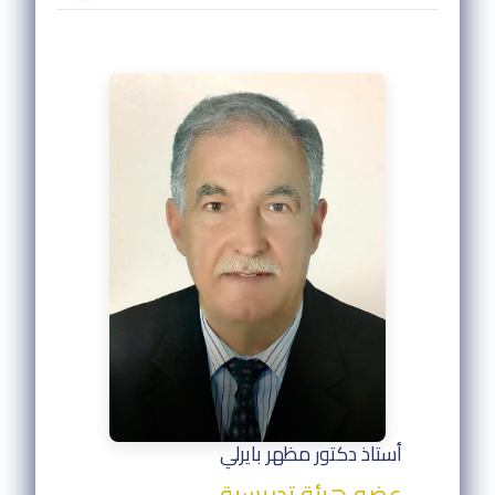
أستاذ دكتور مظهر بايرلي
عضو هيئة تدريسية