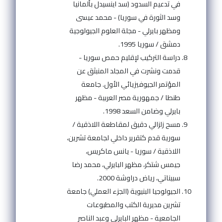
في تدعيم السدود (سد اينسيدل بألمانيا
وسد الثورة في سوريا) - محمد عيسى
ومظهر بايرلي - مجلة العلوم الجيولوجية
دمشق / سوريا 1995.
دراسة التركيب لإقليم حمص سوريا -
قدمت ونشرت في المجلد المنبثق عن
المؤتمر الجيوفيزيائي الأول. جامعة
طنطا / جمهورية مصر العربية - مظهر
بايرلي وضامن السعد 1998.
مسح زلزالي دقيق لمقاطعة اللاذقية /
سورية قدم كتقرير داخلي لجامعة تشرين،
اللاذقية / سوريا - يانس ماكريس،
جيمس شتكر، مظهر البايرلي، محمد رضا
سبيناتي، رياض دراوشة 2000.
الجيولوجيا البنيوية (الجزء العملي) جامعة
تشرين مديرية الكتب والمطبوعات
الجامعية - مظهر البايرلي وعبد الناصر