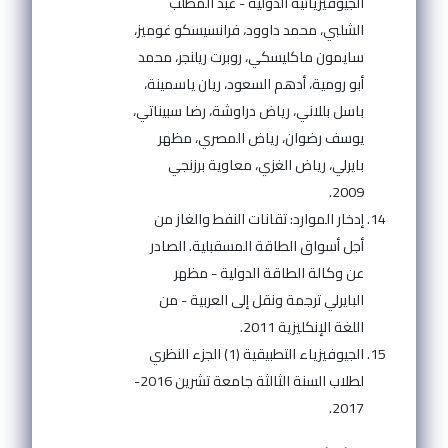
الجيوفيزيائيه الدولية - عبد المطلب
الشلبي، محمد داوود، فرانسيسكو غوميز،
سايمون ماكليسكي، روبرت ريلنجر، محمد
أبو رومية، أدهم السعود، ريان ياسمينة،
باسل بللاني، رياض دراوشة، رضا سبيناتي،
يوسف رضوان، رياض المصري، مظهر
بايرلي، رياض الغزي، معاوية برزنجي
2009.
إدخار الموارد: تقانات النفط والغاز من
أجل أسواق الطاقة المسقبلية. الصادر
عن وكالة الطاقة الدولية - مظهر
البايرلي ترجمة ونقل إلى العربية - من
اللغة الإنكليزية 2011.
الجيوفيزياء التطبيقية (1) الجزء النظري
لطلاب السنة الثالثة جامعة تشرين 2016-
2017.