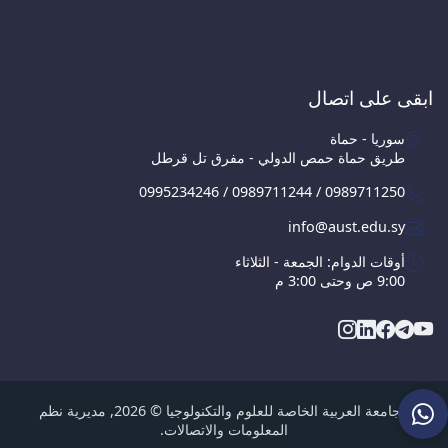
ابقى على اتصال
سوريا - حماة
طريق حماة حمص الدولي - مفرق تل قرطل
0995234246 / 0989711244 / 0989711250
info@aust.edu.sy
أوقات الدوام: الجمعة - الثلاثاء
9:00 ص وحتى 3:00 م
الجامعة العربية الخاصة للعلوم والتكنولوجيا © 2026, مديرية نظم
المعلومات والاتصالات.