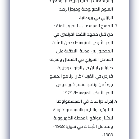
والجامعات بألمانيا وبريطانيا ومعهد
العلوم الجيولوجية ومركز الرصد
الزلزالي في بريطانيا.
المسح السيسمي - البحري المنفذ
من قبل معهد النفط الفرنسي في
البحر الأبيض المتوسط ضمن المثلث
المحصور بين مدينة اللاذقية على
الساحل السوري في الشمال ومدينة
طرابلس لبنان في الجنوب وجزيرة
قبرص في الغرب /كان برنامج المسح
جزءاً من برنامج مسح كبير لحوض
البحر الأبيض المتوسط/ 1979.
إجراء دراسات في السيسمولوجيا
التاريخية والآلية والسيسموتكتونك
لاختيار مواقع للمحطة الكهرنووية
ومفاعل الأبحاث في سوريا 1968-
1989.