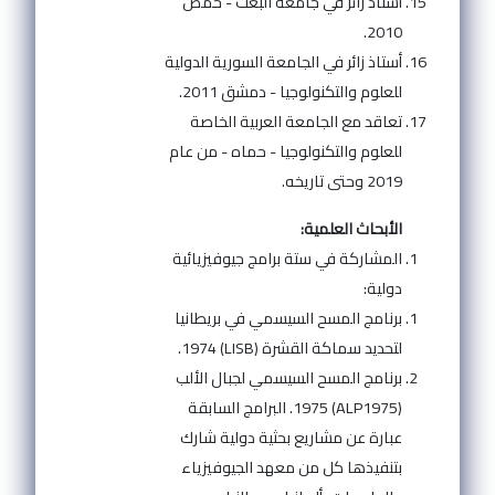
أستاذ زائر في جامعة البعث - حمص
2010.
أستاذ زائر في الجامعة السورية الدولية
للعلوم والتكنولوجيا - دمشق 2011.
تعاقد مع الجامعة العربية الخاصة
للعلوم والتكنولوجيا - حماه - من عام
2019 وحتى تاريخه.
الأبحاث العلمية:
المشاركة في ستة برامج جيوفيزيائية
دولية:
برنامج المسح السيسمي في بريطانيا
لتحديد سماكة القشرة (LISB) 1974.
برنامج المسح السيسمي لجبال الألب
(ALP1975) 1975. البرامج السابقة
عبارة عن مشاريع بحثية دولية شارك
بتنفيذها كل من معهد الجيوفيزياء