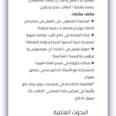
دراسة مقارنة " للطالب عبدو جرجنازي.
مشرف مشارك:
✤ "شخصية المستولي على العرش في مسرحيتي
(الملك جون) و (هاملت). دراسة تحليلية"
✤ "رحلة الفراشة في عالم كئيب: مقترنة نسوية
لمسرحية (عربة اسمها الرغبة) و رواية (اليقظة)"
✤ "صورة هيلين في ( الالياذا ) ل هوميروس و(
تريلوس وكريسيدا ) لشكسبير".
✤ رسالة دكتوراة في قسم اللغة العربية
بالمشاركة مع الأستاذ الدكتور سامي منصور
بعنوان
"الواقعية الانتقادية في مسرحيات جورج برنارد شو
وأثرها في تشكيل بنائه المسرحي "للطالب رائد
سهيل الحلاق.
البحوث العلمية