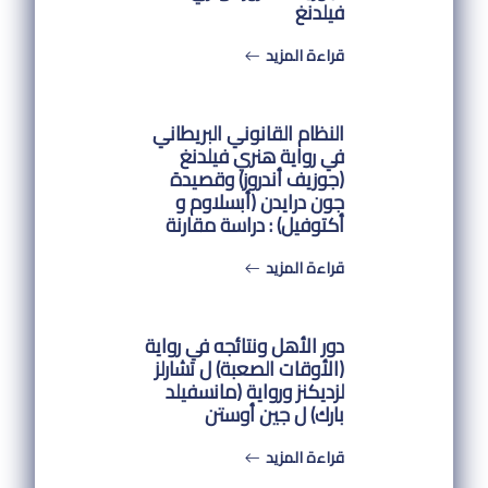
فيلدنغ
قراءة المزيد
النظام القانوني البريطاني
في رواية هنري فيلدنغ
(جوزيف أندروز) وقصيدة
جون درايدن (أبسلاوم و
أكتوفيل) : دراسة مقارنة
قراءة المزيد
دور الأهل ونتائجه في رواية
(الأوقات الصعبة) ل تشارلز
لزديكنز ورواية (مانسفيلد
بارك) ل جين أوستن
قراءة المزيد