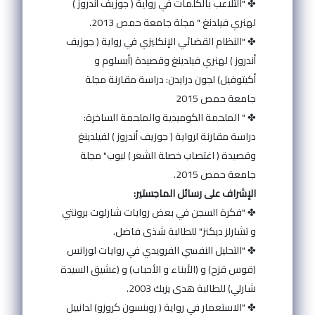
✤ "التلاعب بالكلمات في رواية ( جوزيف أندروز )
لهنري فيلدنغ " مجلة جامعة حمص 2013.
✤ "النظام القضائي الإنكليزي في رواية ( جوزيف
أندروز ) لهنري فيلدينغ وقصيدة (أبسلوم و
أكيتوفيل) لجون درايدن: دراسة مقارنة مجلة
جامعة حمص 2015
✤ " الملحمة الكوميدية والملحمة الساخرة:
دراسة مقارنة لرواية ( جوزيف أندروز ) لفيلدينغ
وقصيدة ( اغتصاب خصلة الشعر ) لبوب" مجلة
جامعة حمص 2015.
الإشراف على رسائل الماجستير:
✤ "فكرة السجن في بعض روايات شارلوت برونتي
و تشارلز ديكنز" للطالبة شذى فاضل.
✤ "التحليل النفسي الفرويدي في روايات لورانس
(قوس قزح) و (الأبناء و الأحباب) و (عشيق السيدة
شارلي) للطالبة هدى يزبك 2003.
✤ "الاستعمار في رواية ( روبنسون كروزو) لدانييل