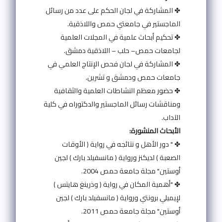
✤ المشاركة في لجان الحكم على عدد من رسائل
الماجستير في جامعتي حمص واللاذقية.
✤ تحكيم أبحاث علمية في المجلات العلمية
لجامعات حمص– حلب – اللاذقية دمشق.
✤ المشاركة في لجان فحص الإنتاج العلمي في
جامعات حمص ودمشق و تشرين.
✤ حضور معظم النشاطات العلمية والثقافية
ومناقشات رسائل الماجستير والدكتوراه في كلية
الآداب.
الأبحاث المنشورة:
✤ " دور الأهل و نتائجه في رواية ( الأوقات
الصعبة ) لديكنز ورواية ( مانسفيلد بارك ) لجين
أوستين" مجلة جامعة حمص 2004.
✤ "أهمية المكان في رواية ( وذرينغ هايتس )
لإيميلي برونتي ورواية ( مانسفيلد بارك ) لجين
أوستين" مجلة جامعة حمص 2011.