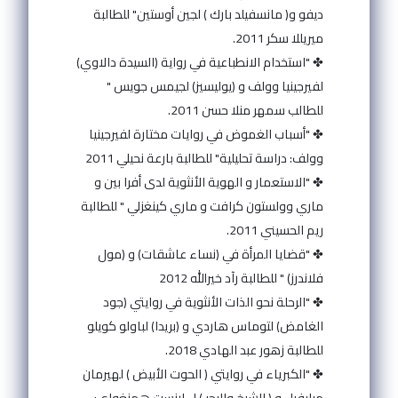
ديفو و( مانسفيلد بارك ) لجين أوستين" للطالبة
ميريللا سكر 2011.
✤ "استخدام الانطباعية في رواية (السيدة دالاوي)
لفيرجينيا وولف و (يوليسيز) لجيمس جويس "
للطالب سمهر منلا حسن 2011.
✤ "أسباب الغموض في روايات مختارة لفيرجينيا
وولف: دراسة تحليلية" للطالبة بارعة نحيلي 2011
✤ "الاستعمار و الهوية الأنثوية لدى أفرا بين و
ماري وولستون كرافت و ماري كينغزلي " للطالبة
ريم الحسيني 2011.
✤ "قضايا المرأة في (نساء عاشقات) و (مول
فلاندرز) " للطالبة رآد خيرالله 2012
✤ "الرحلة نحو الذات الأنثوية في روايتي (جود
الغامض) لتوماس هاردي و (بريدا) لباولو كويلو
للطالبة زهور عبد الهادي 2018.
✤ "الكبرياء في روايتي ( الحوت الأبيض ) لهيرمان
ميليفيل و ( الشيخ والبحر ) ل ارنست همنغواي: