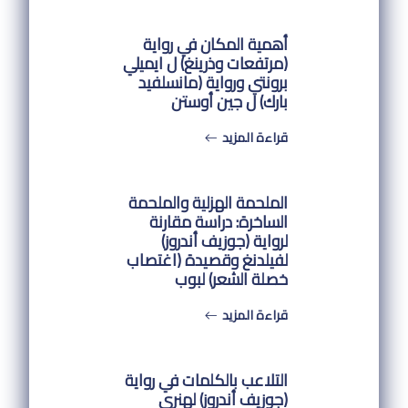
أهمية المكان في رواية
(مرتفعات وذرينغ) ل ايميلي
برونتي ورواية (مانسلفيد
بارك) ل جين أوستن
قراءة المزيد
الملحمة الهزلية والملحمة
الساخرة: دراسة مقارنة
لرواية (جوزيف أندروز)
لفيلدنغ وقصيدة (اغتصاب
خصلة الشعر) لبوب
قراءة المزيد
التلاعب بالكلمات في رواية
(جوزيف أندروز) لهنري