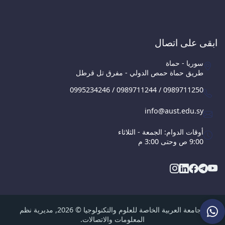
ابقى على اتصال
سوريا - حماة
طريق حماة حمص الدولي - مفرق تل قرطل
0995234246 / 0989711244 / 0989711250
info@aust.edu.sy
أوقات الدوام: الجمعة - الثلاثاء
9:00 ص وحتى 3:00 م
الجامعة العربية الخاصة للعلوم والتكنولوجيا © 2026, مديرية نظم
المعلومات والاتصالات.