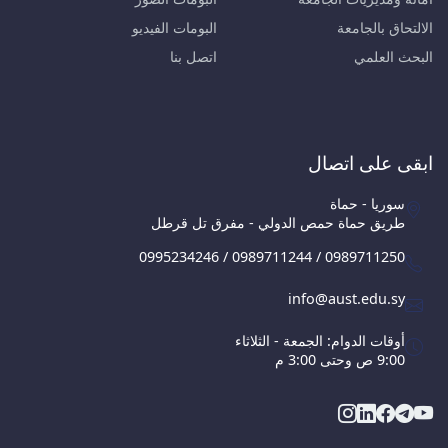
الالتحاق بالجامعة
البومات الفيديو
البحث العلمي
اتصل بنا
ابقى على اتصال
سوريا - حماة
طريق حماة حمص الدولي - مفرق تل قرطل
0995234246 / 0989711244 / 0989711250
info@aust.edu.sy
أوقات الدوام: الجمعة - الثلاثاء
9:00 ص وحتى 3:00 م