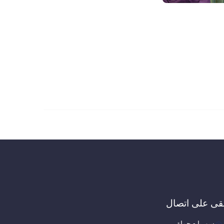
قى على اتصال
سوريا - حماة