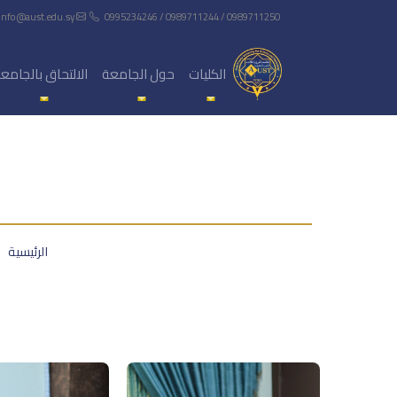
info@aust.edu.sy
0995234246 / 0989711244 / 0989711250
الكليات
حول الجامعة
الالتحاق بالجامع
الرئيسية