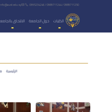
info@aust.edu.sy
0995234246 / 0989711244 / 0989711250
الكليات
حول الجامعة
الالتحاق بالجامع
الرئيسية
مع