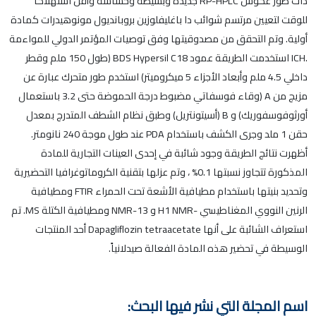
ذات طور عكوس RP-HPLC جديدة وبسيطة وحساسة وأقل استهلاكاً
للوقت لتعيين مرتسم شوائب دا باغليفلوزین بروباندیول مونوهيدرات كمادة
أولية. وتم التحقق من مصدوقيتها وفق توصيات المؤتمر الدولي للمواءمة
.ICH استخدمت الطريقة عمود BDS Hypersil C18 (طول 150 ملم وقطر
داخلي 4.5 ملم وأبعاد الأجزاء 5 ميكروميتر) استخدم طور متحرك عبارة عن
مزيج من A (وقاء فوسفاتي مضبوط درجة الحموضة حتى 3.2 باستعمال
أورثوفوسفوريك) و B (أسيتونتريل) وطبق نظام الشطف المتدرج بمعدل
حقن 1 ملد وجرى الكشف باستخدام PDA عند طول موجة 240 نانومتر.
أظهرت نتائج الطريقة وجود شائبة في إحدى العينات التجارية للمادة
المذكورة تتجاوز نسبتها 0.1% ، وتم عزلها بتقنية الكروماتوغرافيا التحضيرية
وتحديد بنيتها باستخدام مطيافية الأشعة تحت الحمراء FTIR ومطيافية
الرنين النووي المغناطيسي -H1 NMR و NMR-13 ومطيافية الكتلة MS. تم
استعراف الشائبة على أنها Dapagliflozin tetraacetate أحد المنتجات
الوسيطة في تحضير هذه المادة الفعالة صيدلانياً.
اسم المجلة التي نشر فيها البحث: