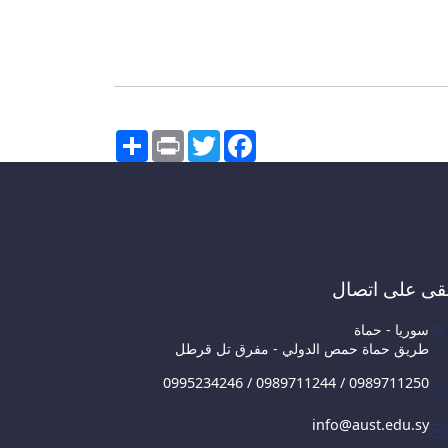
Share
Print
Twitter
Facebook
قى على اتصال
سوريا - حماة
طريق حماة حمص الدولي - مفرق تل قرطل
0995234246 / 0989711244 / 0989711250
info@aust.edu.sy