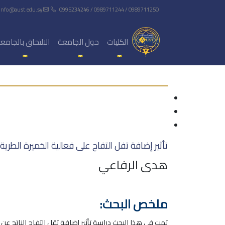
info@aust.edu.sy
0995234246 / 0989711244 / 0989711250
الكليات
حول الجامعة
الالتحاق بالجامع
تأثير إضافة تفل التفاح على فعالية الخميرة الطرية 
هدى الرفاعي
ملخص البحث:
تمت في هذا البحث دراسة تأثير إضافة تقل التفاح الناتج عن