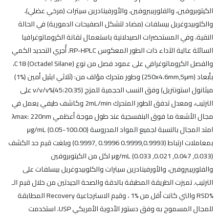
الكيتوبروفين، والفلوربيبروفين، والأورفينادرين سيترات (مرخي عضلي)،
والكلوبيدوغريل بيسلفات (مضاد لتشكل الصفيحات الدمورية) في الحالة
النقية، وفي المستحضرات الصيدلانية باستعمال تقانة الكروماتوغرافيا
السائلة عالية الآداء ذات الطور المعكوس RP-HPLC. أُجري التحديد الكمي
والفصل الكروماتوغرافي على عمود فصل من نوع C18 (Octadel Silane)،
بأبعاد (250x4.6mm,5μm) وطور متحرك مؤلف من: (ثلاثي ايثيل أمين (%1)
ميثانول استونتريل) وفق النسب الحجمية للمزج v/v/v%(45:20:35) على
الترتيب، ومعدل تدفق للطور المتحرك 2mL/min وكاشف طيفي يعمل في
مجال الأشعة ما فوق البنفسجية عند طول موجة أعظمي λmax: 220nm
امتد المجال بالنسبة لجميع المواد المدروسة μg/mL (0.05-100.00)
بمعاملات ارتباط (0.9999,0.9993 0.9996 ,0.9997) وبلغت قيم حد الكشف
(0.033, 0.047, 0.021, 0.033) μg/mL لكل من الكيتوبروفين
والفلوربيبروفين، والأورفينادرين سيترات والكلوبيدوغريل بيسلفات على
الترتيب. تميزت الطريقة المطبقة بالدقة والصحة الجيدتين من خلال قيم الـ
%RSD والتي كانت أقل من %1 ، وقيم الاسترجاعية Recovery المطابقة
للمجال المسموح به وفق دستور الأدوية الأمريكي USP. استخدمت