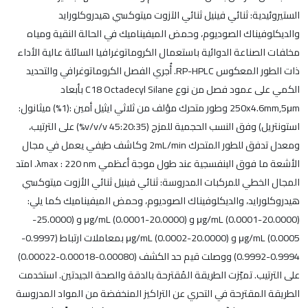
الستيروئيدية: ثنائي فينيل ثنائي الآزوت ميتوكسي هيدروكلورايد
والديكلوفيناك الصوديوم، وحمض الميفيناميك في الحالة النقية ومياه
مخلفات الصناعة الدوائية باستعمال الكروماتوغرافيا السائلة عالية الأداء
ذات الطور المعكوس RP-HPLC. أُجري الفصل الكروماتوغرافي والتحديد
الكمي على عمود فصل من نوع C18 Octadecyl Silane بأبعاد
250x4.6mm,5μm وطور متحرك مؤلف من ثلاثي ايثيل أمين :(1%) ميثانول:
استونتريل) وفق النسب الحجمية للمزج (45:20:35 v/v/v%) على الترتيب،
ومعدل تدفق للطور المتحرك 2mL/min وكاشف طيفي يعمل في مجال
الأشعة ما فوق البنفسجية عند طول موجة أعظمي λmax : 220 nm. امتد
المجال الخطي للمركبات المدروسة: ثنائي فينيل ثنائي الأزوت ميتوكسي
هيدروكلورايد، والديكلوفيناك الصوديوم، وحمض الميفيناميك كما يلي:
(20.0000-0.0001) μg/mL و (20.0000-0.0001) μg/mL و (25.0000-
0.0005) μg/mL و (20.0000-0.0002) μg/mL بمعاملات ارتباط (0.9997-
0.9994-0.9992) ووصلت قيم حد الكشف (0.00080-0.00018-0.00022)
على الترتيب. تميّزت الطريقة المُقترحة بالدقة والصحة الجيدتين. استخدمت
الطريقة المقترحة في التحري عن التراكيز المنخفضة من المواد المدروسة