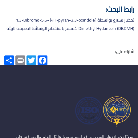
رابط البحث:
تحضير سبيرو بواسطة [4H-pyran-3،3-oxindole] 1،3-Dibromo-5،5-
Dimethyl Hydantoin (DBDMH) كمحفز باستخدام الوسائط الصديقة للبيئة
شارك على:
Share
Print
Twitter
Facebook
سعيًا نحو ازدهار الوطن ورفع اسم سوريا عاليًا بالعلم والمعرفة، فإن