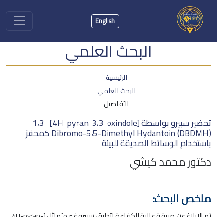
English
البحث العلمي
الرئيسية
البحث العلمي
التفاصيل
تحضير سبيرو بواسطة [4H-pyran-3،3-oxindole] 1،3-
Dibromo-5،5-Dimethyl Hydantoin (DBDMH) كمحفز
باستخدام الوسائط الصديقة للبيئة
دكتور محمد كيشي
ملخص البحث:
تم الإبلاغ عن طريقة عالية الكفاءة لتخليق سبيرو غير متماثل [4H-pyran-