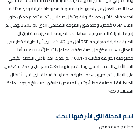
ولم تذكر أي من دساتير الأدوية طريقة لمراقبة هذه المادة. لذلك تم في
هذا البحث العمل على تطوير طريقة سهلة مضبوطة دقيقة وغير مكلفة
لتحديد فيلدا غلبتين كمادة أولية وشكل صيدلاني. تم استخدام حمض كلور
الماء 0.5M كمحل، وحدد طول الموجة الأعظمي الذي بلغ 203 نانومتر. تم
إجراء اختبارات المصدوقية validation للطريقة المطورة حيث تبين أن
الطريقة دقيقة مع قيمة RSD أقل من 2%، كما تبين أن الطريقة خطية في
2
المجال 40-10 مكغ مل، حيث حققت معامل ارتباط (R
) 0.9983، أما
مضبوطية الطريقة فكانت %100.17، تم تحديد الحد الأدنى للتحديد الكيفي
الحد الأدنى للتحديد الكمي وكانت قيمتهما 0.85 مكغ مل و 2.57 مكغ/مل،
على التوالي. تم تطبيق هذه الطريقة لمقايسة فيلدا غلبتين في الأشكال
الصيدلانية المصنعة محلياً، وتبين أنه يمكن تطبيقها حيث بلغ مردود المادة
الفعالة 99.3%
اسم المجلة التي نشر فيها البحث:
مجلة جامعة حمص.