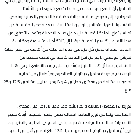
والرضع نظراً للميزات التي تقدمها مقارنة مع الأشكال الفموية. يتوجب في
التحاميل أن تتمتع بمواصفات جيدة لذا تخضع كغيرها من الأشكال
الصيدلانية إلى فحوص مراقبة دوائية مختلفة كالفحوص العيانية وفحص
التفتت والانصهار وتجانس الوزن والمقايسة. لا يعبر فحص المقايسة عن
تجانس توزع المادة الفعالة على طول جسم التحميلة ويتوجب التحقق من
هذا الأمر عبر تقسيم التحميلة عرضياً إلى ثلاثة أجزاء متساوية ومقايسة
المادة الفعالة ضمن كل جزء على حدة لما لذلك من أهمية في عدم إحداث
تخريش موضعي ناجم عن تحرر المادة كاملة في نقطة محددة من
المستقيم كما أن هذا الاختبار مؤشر جيد على جودة التصنيع. تم في هذا
البحث تقييم جودة تحاميل ديكلوفيناك الصوديوم أطفال من ثمانية
تحضيرات مختلفة من شركتين محليتين A و B ومن عيارين مختلفين 12.5 و25
ملغ.
تم إجراء الفحوص العيانية والفيزيائية كما قمنا بالتركيز على فحصي
المقايسة وتجانس توزع المادة الفعالة ضمن جسم التحميلة . أبدت جميع
التحضيرات مطابقة للمواصفات فيما يخص الفحوص العيانية والفيزيائية.
تبين أَنَّ تحاميل ديكلوفيناك صوديوم عيار 12.5 ملغ تتضمن أقل من الحدود