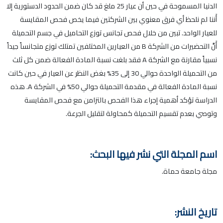
الدنيا المسموحة في حين أن عيار 25 ملغ قد كان ضمن الحدود الدستورية إلا
أَننا لم نلحظ أي فرق معنوي بين الشركتين فيما يخص فحص المقايسة
للعيار الواحد. تبين من خلال فحص تجانس توزع التحاميل في جسم التحميلة
أَنَّ التحضيرات من الشركة B من العيارين المختلفين تمتلك توزع متجانساً جيداً
نسبياً مقارنة مع الشركة A فقد بلغت نسبة المادة الفعالة ضمن كل ثلث
من التحميلة الواحدة حوالي 30 إلى 35% بغض النظر عن العيار في حين كانت
نسبة المادة الفعالة في مقدمة التحميلة حوالي 50% في الشركة A. هذه
الدراسة تؤكد أهمية إجراء هذا الفحص بالتزامن مع فحص المقايسة
وتوصي بعدم تقسيم التحميلة كمحاولة لتقليل الجرعة.
اسم المجلة التي نشر فيها البحث:
مجلة جامعة حماة.
تاريخ النشر: