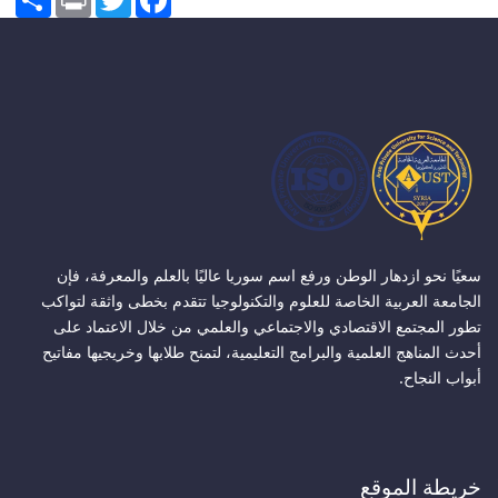
سعيًا نحو ازدهار الوطن ورفع اسم سوريا عاليًا بالعلم والمعرفة، فإن
الجامعة العربية الخاصة للعلوم والتكنولوجيا تتقدم بخطى واثقة لتواكب
تطور المجتمع الاقتصادي والاجتماعي والعلمي من خلال الاعتماد على
أحدث المناهج العلمية والبرامج التعليمية، لتمنح طلابها وخريجيها مفاتيح
أبواب النجاح.
خريطة الموقع