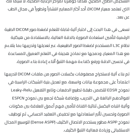
التشخيص الطبي الصحيح، هدفاً جوهرياً لمراكز الرعاية الصحية، لا سيما تلك
التي تعتمد معيار DICOM، أحد أكثر المعايير انتشاراً وتطوراً في مجال الطب
عن بعد.
نسعى في هذا البحث إلى اختبار آلية قابلة للتعلم لضغط صور DICOM الطبية
الرقمية لتأمين استعادة الصورة بالدقة العالية، بالاستفادة من هيكلية
نظام L3C المستخدم لضغط الصور الطبيعية، عبر تعديلها وتدريبها بما يتلاءم
مع هذا المعيار، ودمجها مع نماذج هجينة في التعلم العميق للمساعدة
في تحسين الدقة ورفع كفاءة مهمة التنبؤ أثناء إعادة بناء الصورة.
تم بناء آلية لاستخراج مصفوفات بكسلات الصور من ملفات DICOM لتدريبها
اعتماداً على مجموعة بيانات واسعة، مع تعديل بنية الشبكات الراسبة في
نموذج EDSR لتتضمن طبقة تطبيع الدفعات وتابع التفعيل Leaky-Relu
لفوائدهم البالغة في التدريب، وإضافة شبكة تجمع بين نموذج ESPCN
وآلية انتباه البكسل ثنائية القناة لتأمين فهم أعمق للعلاقة بين مكونات
الصورة وتحسين تأثير استعادتها مع تخفيض التعقيد الحسابي، ثم توظيف
نموذج ASPP مطور يستخدم الاتصال الكثيف (Dense ASPP) لتوسيع المجال
الاستقبالي وزيادة فعالية التنبؤ الكثيف.