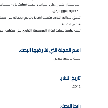
الفوسفتاز القلوي على الحوامل الصلبة (سليكاجل - سليكاجل م
الفعالية بمرور الزمن.
تتعلق فعالية الأنزيم بكيفية ارتباط وتوضع وحداته على سط
4E⇌2E
⇌E4
2
تمت دراسة عملية امتزاز الفوسفتاز القلوي على مختلف الح
اسم المجلة التي نشر فيها البحث:
مجلة جامعة حمص
تاريخ النشر:
2012.
رابط البحث: