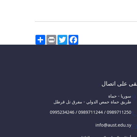
Share
Print
Twitter
Facebook
قى على اتصال
سوريا - حماة
طريق حماة حمص الدولي - مفرق تل قرطل
0995234246 / 0989711244 / 0989711250
info@aust.edu.sy