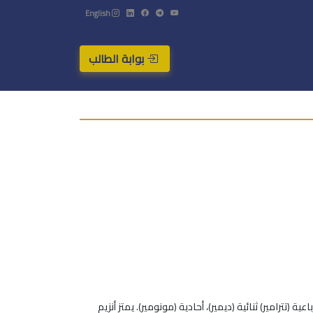
English
بوابة الطالب
تترامير) ثنائية (ديمير)، أحادية (مونومير). يمتز أنزيم