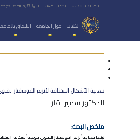
info@aust.edu.sy
0995234246 / 0989711244 / 0989711250
الكليات
حول الجامعة
الالتحاق بالجامع
فعالية الأشكال المختلفة لأنزيم الفوسفتاز القلو
الدكتور سمير نقار
ملخص البحث:
ترتبط فعالية أنزيم الفوسفتاز القلوي بنوعية أشكاله المختلفة