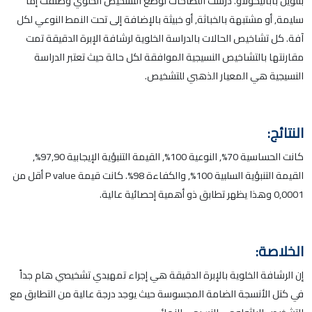
بتلوين بابانيكولاو. درست اللطاخات لوضع التشخيص الخلوي وصنفت إما
سليمة, أو مشتبهة بالخباثة, أو خبيثة بالإضافة إلى تحت النمط النوعي لكل
آفة. كل تشاخيص الحالات بالدراسة الخلوية لرشافة الإبرة الدقيقة تمت
مقارنتها بالتشاخيص النسيجية الموافقة لكل حالة حيث تعتبر الدراسة
النسيجية هي المعيار الذهبي للتشخيص.
النتائج:
كانت الحساسية 70%, النوعية 100%, القيمة التنبؤية الإيجابية 97,90%,
القيمة التنبؤية السلبية 100%, والكفاءة 98%. كانت قيمة P value أقل من
0,0001 وهذا يظهر تطابق ذو أهمية إحصائية عالية.
الخلاصة:
إن الرشافة الخلوية بالإبرة الدقيقة هي إجراء تمهيدي تشخيصي هام جداً
في كتل الأنسجة الضامة المجسوسة حيث يوجد درجة عالية من التطابق مع