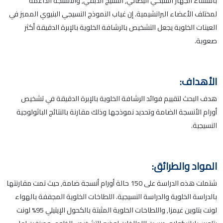
باستثناء الجهاز الشبكي البطاني, النسيج الدبقي, والأنسجة الداعمة
لمختلف الأعضاء البرانشيمية. إن غياب النموذج النسيجي البنيوي المميز في
العينات الخلوية يجعل التشخيص بالرشافة الخلوية بالإبرة الدقيقة أكثر
صعوبة.
الأهداف:
هدف البحث لتقييم فوائد الرشافة الخلوية بالإبرة الدقيقة في تشخيص
أورام الأنسجة الضامة وتحديد نموذجها وذلك مقارنة بالنتائج الباثولوجية
النسيجية.
المواد والطرائق:
شتملت هذه الدراسة على 150 حالة أورام أنسجة ضامة, حيث تمت مقارنتها
بالدراسة الخلوية والدراسة النسيجية. اللطاخات الخلوية المجففة بالهواء
لونت بتلوين غيمزا, واللطاخات الخلوية المثبتة بالكحول الإيتيلي 95% لونت