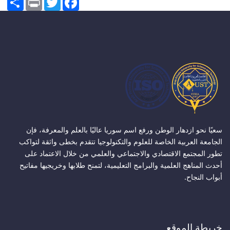
سعيًا نحو ازدهار الوطن ورفع اسم سوريا عاليًا بالعلم والمعرفة، فإن
الجامعة العربية الخاصة للعلوم والتكنولوجيا تتقدم بخطى واثقة لتواكب
تطور المجتمع الاقتصادي والاجتماعي والعلمي من خلال الاعتماد على
أحدث المناهج العلمية والبرامج التعليمية، لتمنح طلابها وخريجيها مفاتيح
أبواب النجاح.
خريطة الموقع