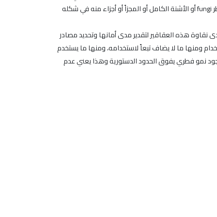
في تركيبها هي من مصدر طبيعي، وهذا يعني بأنه أنها عرضة لتلوث جرثومي محتمل. يعرّف دستور الأدوية المستحضر العشبي النبات أو الفطر fungi أو الأشنة الكامل أو المجزاً أو أجزاء منه في شكله
 نقاوة هذه العقاقير لتقدير مدى أمانها وتحديد مصادر
خدام ومنها ما لا يضاف تبعاً لاستخدامه، ومنها ما يستخدم
ع وجود نمو فطري يفوق الحدود الدستورية وهذا يعني عدم