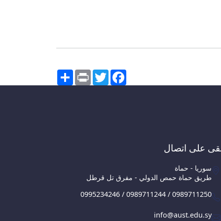
Share
Print
Twitter
Facebook
قى على اتصال
سوريا - حماة
طريق حماة حمص الدولي - مفرق تل قرطل
0995234246 / 0989711244 / 0989711250
info@aust.edu.sy