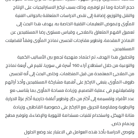
حجم الحاجة وما تم توفيره، وذلك بسبب تركيز الاستراتيجيات على الإنتاج
والنقل والتوزيع، إضافة إلى نقص الدراسات المتعلقة بالجوانب الفنية
للمأوى وغموض التعليمات التقنية الخاصة به. يهدف هذا البحث إلى
تعميق الفهم المتعلق بالملاجئ، وقياس مستوى رضا المستفيدين عن
النماذج المقدمة، وتطوير مقترحات لتحسين نماذج المأوى وفقاً لتفضيلات
المستفيدين.
ولتحقيق هذا الهدف، تم اعتماد منهجية تجمع بين الأساليب الكمية
والنوعية من خلال استطلاع آراء 160 أسرة في سوريا، تقيم في أربعة نماذج
من الملاجئ المعتمدة من قبل المنظمات. وخلص البحث إلى أنه لتحسين
ظروف المأوى، ينبغي التركيز على أهمية مشاركة المستفيدين وأخذ آرائهم
وتفضيلاتهم في عملية التصميم، وزيادة مساحة المأوى بما يتناسب مع
عدد الأفراد وتقسيمه إلى أكثر من حيّز، وتطوير أغلفة خارجية أكثر عزلاً للحرارة
والرطوبة ومقاومة للحريق مع التركيز على خصوصية القاطنين، وزيادة
متانة الهيكل، واستخدام تقنيات مستدامة للتهوية والإضاءة، وتوفير مطبخ
وحمام خاص.
وتوصي الدراسة بأخذ هذه العوامل في الاعتبار عند وضع الحلول