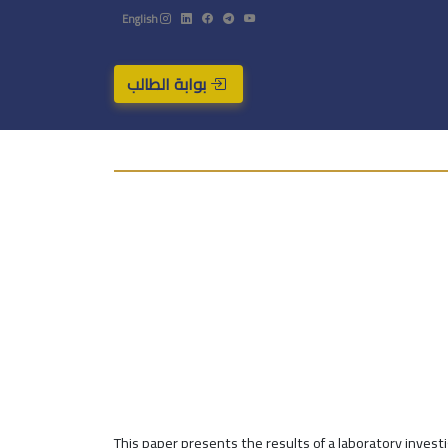
English
بوابة الطالب
This paper presents the results of a laboratory inves