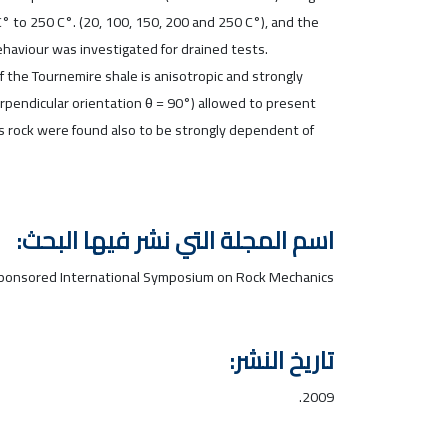
C° to 250 C°. (20, 100, 150, 200 and 250 C°), and the
ehaviour was investigated for drained tests.
 the Tournemire shale is anisotropic and strongly
rpendicular orientation θ = 90°) allowed to present
his rock were found also to be strongly dependent of
اسم المجلة التي نشر فيها البحث:
ponsored International Symposium on Rock Mechanics.
تاريخ النشر:
2009.