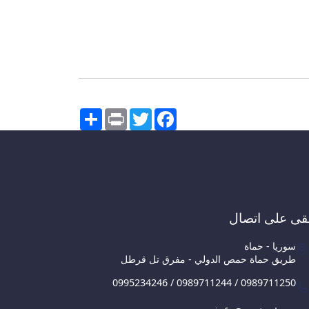
Share
Print
Twitter
Facebook
قى على اتصال
سوريا - حماة
طريق حماة حمص الدولي - مفرق تل قرطل
0995234246 / 0989711244 / 0989711250