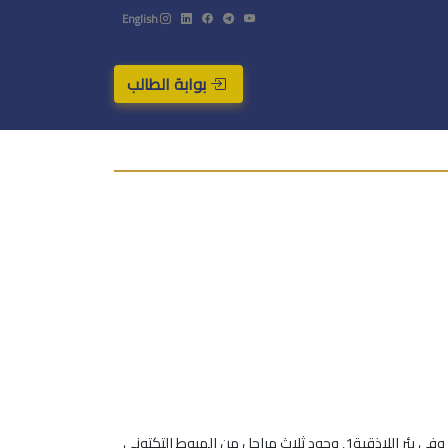
English
بوابة الطالب
بينت دراسة الهبوط التكتوني لتشكيلات الكريتاسي في السلسلة الساحلية السورية في ثلاثة أعمدة ليتوستراتغرافية, في شمالها وفي جنوبها وفي بئر اللاذقية1, وجود ثلاث مراحل من الهبوط التكتوني