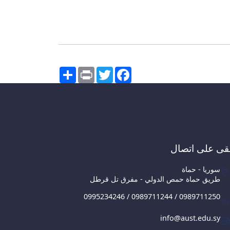
Share
Print
Twitter
Facebook
قى على اتصال
سوريا - حماة
طريق حماة حمص الدولي - مفرق تل قرطل
0995234246 / 0989711244 / 0989711250
info@aust.edu.sy