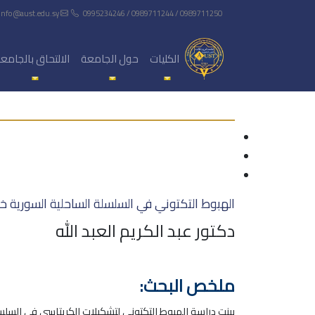
info@aust.edu.sy
0995234246 / 0989711244 / 0989711250
الكليات
حول الجامعة
الالتحاق بالجامع
الهبوط التكتوني في السلسلة الساحلية السورية خ
دكتور عبد الكريم العبد الله
ملخص البحث: