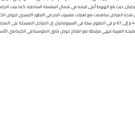
سترختيان, حيث بلغ الهبوط أعلى قيمه في شمال السلسلة الساحلية. كما بينت الد
امبانيان, حيث بلغ النهوض أعلى قيمه في بئر اللاذقية1. إن هذه المراحل ساهمت مع تغيرات منسوب البحر في ال
متوافق مع مراحل الهبوط التكتوني وبلغ أعلاها قيماً بين 45 م إلى 67 م في المليون سنة في السينومانيان
حة العربية فهي مرتبطة مع انفتاح حوض شرق المتوسط في الكريتاسي الأسفل 