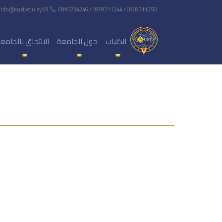
info@aust.edu.sy
0995234246 / 0989711244 / 0989711250
الكليات
حول الجامعة
الالتحاق بالجامع