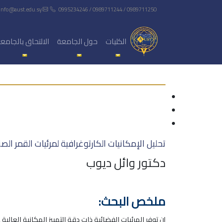
info@aust.edu.sy
0995234246 / 0989711244 / 0989711250
الكليات
حول الجامعة
الالتحاق بالجامع
تحليل الإمكانيات الكارتوغرافية لمرئيات القمر الصناعي IRD
دكتور وائل ديوب
ملخص البحث: