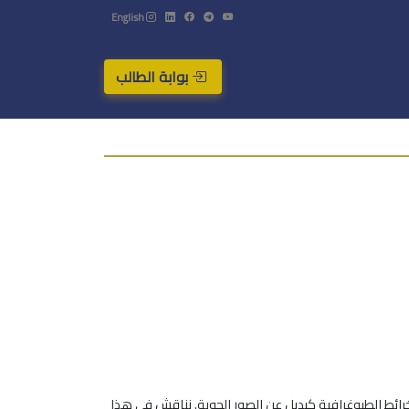
English
بوابة الطالب
مر الصناعي QUICKBIRD, قد فتح الأفق لاستخدامها في إنتاج الخرائط الطبوغرافية كبديل عن الصور الجوية. نناقش في هذا