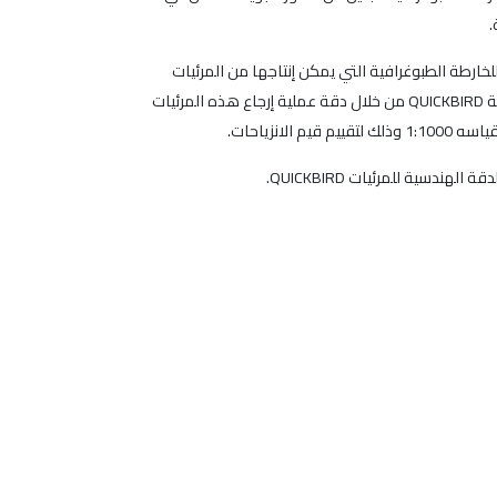
لخارطة الطبوغرافية التي يمكن إنتاجها من المرئيات
QUICKBIRD. أما فيما يخص الدقة الهندسية, فقد تمت مناقشتها من الناحية النظرية ومن ثم تم استنتاج مقياس الخارطة المنتجة من المرئية QUICKBIRD من خلال دقة عملية إرجاع هذه المرئيات
نزياحات.