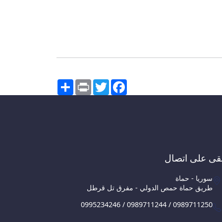
Share
Print
Twitter
Facebook
قى على اتصال
سوريا - حماة
طريق حماة حمص الدولي - مفرق تل قرطل
0995234246 / 0989711244 / 0989711250