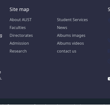
Site map
About AUST
Student Services
Faculties
News
ng
Directorates
Albums images
Admission
Albums videos
Research
contact us
e
s.
ight © AUST 2026, Information and Communication Systems Direct