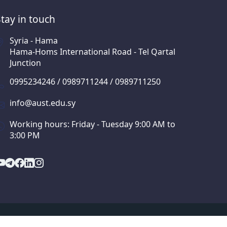
Stay in touch
Syria - Hama
Hama-Homs International Road - Tel Qartal
Junction
0995234246 / 0989711244 / 0989711250
info@aust.edu.sy
Working hours: Friday - Tuesday 9:00 AM to
3:00 PM
orate.