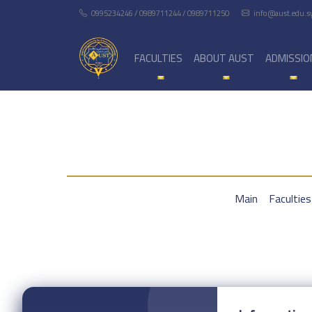
0995234246 / 0989711244 / 0989711250
info@aust.edu.s
FACULTIES
ABOUT AUST
ADMISSIO
Main
Faculties