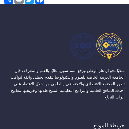
سعيًا نحو ازدهار الوطن ورفع اسم سوريا عاليًا بالعلم والمعرفة، فإن
الجامعة العربية الخاصة للعلوم والتكنولوجيا تتقدم بخطى واثقة لتواكب
تطور المجتمع الاقتصادي والاجتماعي والعلمي من خلال الاعتماد على
أحدث المناهج العلمية والبرامج التعليمية، لتمنح طلابها وخريجيها مفاتيح
أبواب النجاح.
خريطة الموقع