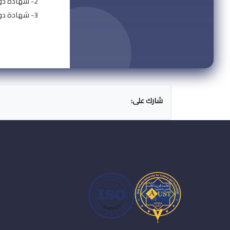
2- شهادة دولية كمدرب محترف للمدربين - البورد الألماني للاستشارات والتدريب.
3- شهادة دولية كمدرب محترف للمدربين - قدرات للتدريب والتطوير.
شارك على: