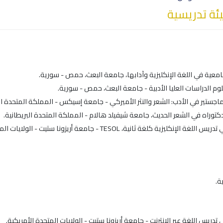
ة تدريسية
ة.