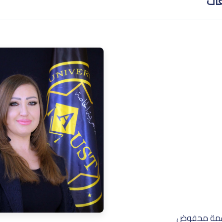
غات
سمة محفوض