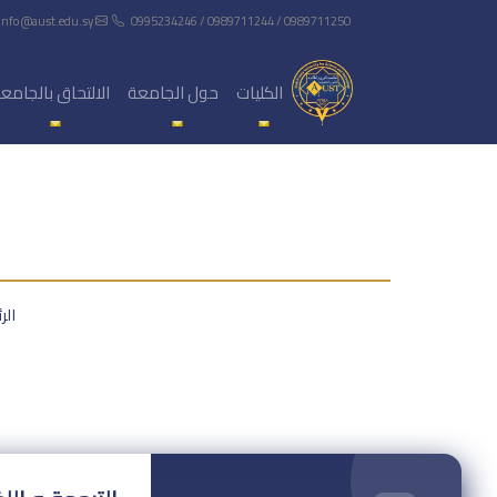
info@aust.edu.sy
0995234246 / 0989711244 / 0989711250
الكليات
حول الجامعة
الالتحاق بالجامع
الر