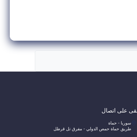
قى على اتصال
سوريا - حماة
طريق حماة حمص الدولي - مفرق تل قرطل