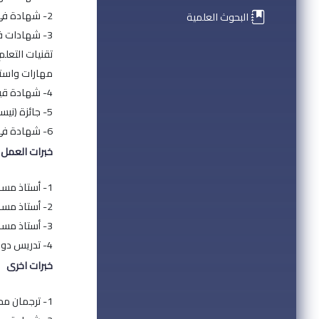
2- شهادة في الذكاء العاطفي (المرونة والصحة العقلية) - منصة أدمي.
البحوث العلمية
3- شهادات في المهارات التالية من مدرسة العاصمة للأعمال والإدارة - المملكة المتحدة البريطانية:
تقنيات التعلم
مهارات واسترا
4- شهادة قيادة الحاسوب ICDL.
5- جائزة (نيستبي) Nestby للامتياز في دراسة الأدب الأميركي - برعاية المركز الثقافي الأميركي، دمشق - سورية.
6- شهادة في تدريس اللغة الإنكليزية كلغة أجنبية TEFEL بعد اتباع دورة تدريبية في معهد اللغات - جامعة البعث - حمص
خبرات العمل
1- أستاذ مساعد، قسم اللغة الإنكليزية، كلية الآداب والعلوم الإنسانية، جامعة البعث - حمص.
2- أستاذ مساعد في برنامج التعليم المفتوح، الترجمة، قسم اللغة الإنكليزية، كلية الآداب والعلوم الإنسانية، جامعة البعث - حمص.
3- أستاذ مساعد، كلية الترجمة واللغات، الجامعة العربية الخاصة للعلوم والتكنولوجيا - حماة.
4- تدريس دورات في اللغة الإنكليزية لكافة المستويات، معهد اللغات، جامعة البعث - حمص.
خبرات اخرى
1- ترجمان محلف عربي - إنكليزي.