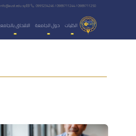
info@aust.edu.sy
0995234246 / 0989711244 / 0989711250
الكليات
حول الجامعة
الالتحاق بالجامع