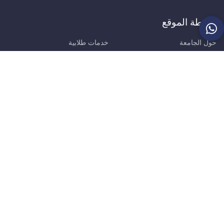
خريطة الموقع
حول الجامعة
خدمات طلابية
الكليات
الأخبار
أمانة ومديريات الجامعة
البومات الصور
الالتحاق بالجامعة
البومات الفيديو
البحث العلمي
اتصل بنا
ابقى على اتصال
سوريا - حماة
طريق حماة حمص الدولي - مفرق تل قرطل
0995234246 / 0989711244 / 0989711250
info@aust.edu.sy