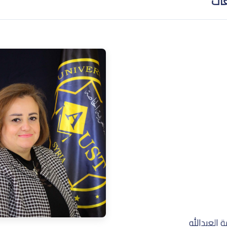
غات
 العبدالله