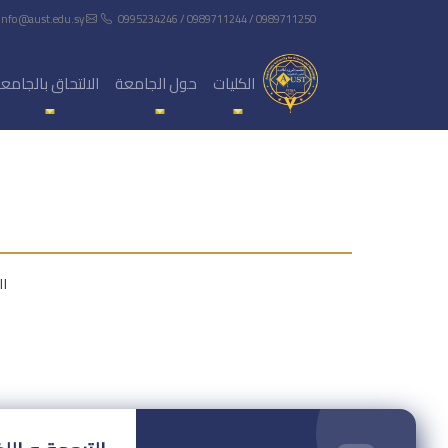
info@aust.edu.sy
0995234246 / 0989711244 / 0989711250
الكليات
حول الجامعة
الالتحاق بالجامع
ال