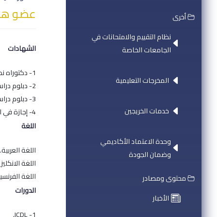
عضو هيئ
أخرى
نظام التقييم والامتحانات في
الشهادات
الجامعات الخاصة
1- دكتوراه نظام حديث في علوم اللغة "لسانيات تطبيقية" بدرجة الشرف - جامعة فرانش كونتيه، بيزانسون، فرنسا - 2010.
المخرجات التعليمية
2- دبلوم دراسات معمقة في "الآداب والانسانية والحضارات " بدرجة جيد جداً - جامعة بورغونيه، ديجون، فرنسا - 2003.
3- دبلوم دراسات عليا في الآداب بدرجة ممتاز - جامعة تشرين - 2000.
خدمات الخريجين
4- إجازة في الأدب الفرنسي بدرجة ممتاز - جامعة تشرين - 1998.
اللغة
وحدة الاعتماد الأكاديمي
اللغة العربية.
وضمان الجودة
اللغة الانكليزي
اللغة الفرنسي
محتوى ومصادر
الدورات
الأخبار
1- ICDL.