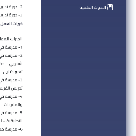
2- دورة تدريبية لتأهيل المدرسين ()PROF-FORM - مركز اللسانيات التطبيقية CLA بيزانسون – فرنسا.
البحوث العلمية
3- دورة تدريبية مكثفة لتأهيل المدرسين في استخدام مناهج التدريس - مركز التوثيق التربوي CDP - دمشق
خبرات العمل
الخبرات العملي
1- مدرسة في الجامعة العربية الخاصة للعلوم والتكنولوجيا - كلية اللغات والترجمة - مهارات تدريس اللغة الفرنسية 1+2.
شفهي – حضار
تعبير كتابي - طر
3- مدرسة في
تدريس الفرنس
4- مدرسة في
والمفردات – كتابة مقال ف
5- مدرسة في
التطبيقية – الل
6- مدرسة مساعدة في ثانوية سانت اناتوال - فرنسا.