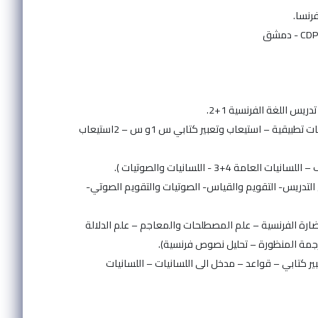
2- مدرسة في جامعة البعث – قسم اللغة الفرنسية في كلية الآداب و العلوم الإنسانية (لسانيات تطبيقية – استيعاب وتعبير كتابي س 1و س – 2استيعاب
 - اللسانيات والصوتيات ).
التدريس- التقويم والقياس- الصوتيات والتقويم الصوتي-
ضارة الفرنسية – علم المصطلحات والمعاجم – علم الدلالة
ر كتابي – قواعد – مدخل الى اللسانيات – اللسانيات