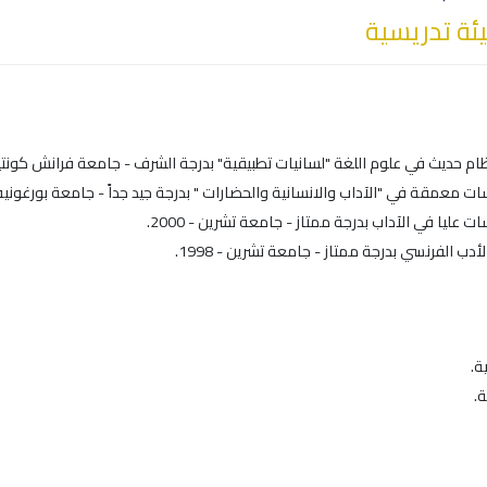
ة تدريسية
ة.
ة.