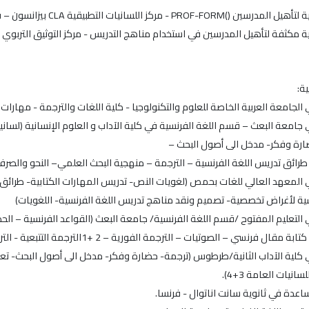
ة:
ة وفكر- مدخل الى أصول البحث –
ائق تدريس اللغة الفرنسية – الترجمة – منهجية البحث العلمي– النحو والصرف – اللسانيات العامة 4+3
 المعهد العالي للغات بحمص (لغويات النص- تدريس المهارات الكتابية- طرائق 
ية لأغراض تخصصية- تصميم ونقد مناهج تدريس اللغة الفرنسية- اللغويات)
 التعليم المفتوح /قسم اللغة الفرنسية/ جامعة البعث (القواعد الفرنسية – الح
رنسي – الصوتيات – الترجمة الفورية – 2 +1الترجمة التتبعية - الترجمة المنظورة – تحليل نصوص فرنسية).
 كلية الآداب الثانية/طرطوس (ترجمة- حضارة وفكر- مدخل الى أصول البحث- تعبي
سانيات العامة 3+4).