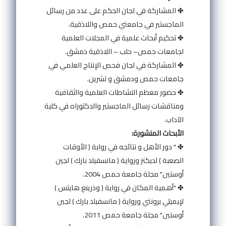
✤ المشاركة في لجان الحكم على عدد من رسائل
الماجستير في جامعتي حمص واللاذقية.
✤ تحكيم أبحاث علمية في المجلات العلمية
لجامعات حمص– حلب – اللاذقية دمشق.
✤ المشاركة في لجان فحص الإنتاج العلمي في
جامعات حمص ودمشق و تشرين.
✤ حضور معظم النشاطات العلمية والثقافية
ومناقشات رسائل الماجستير والدكتوراه في كلية
الآداب.
الأبحاث المنشورة:
✤ " دور الأهل و نتائجه في رواية ( الأوقات
الصعبة ) لديكنز ورواية ( مانسفيلد بارك ) لجين
أوستين" مجلة جامعة حمص 2004.
✤ "أهمية المكان في رواية ( وذرينغ هايتس )
لإيميلي برونتي ورواية ( مانسفيلد بارك ) لجين
أوستين" مجلة جامعة حمص 2011.