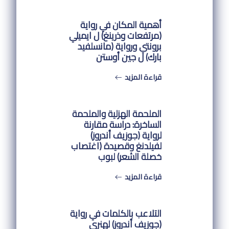
أهمية المكان في رواية
(مرتفعات وذرينغ) ل ايميلي
برونتي ورواية (مانسلفيد
بارك) ل جين أوستن
قراءة المزيد
الملحمة الهزلية والملحمة
الساخرة: دراسة مقارنة
لرواية (جوزيف أندروز)
لفيلدنغ وقصيدة (اغتصاب
خصلة الشعر) لبوب
قراءة المزيد
التلاعب بالكلمات في رواية
(جوزيف أندروز) لهنري