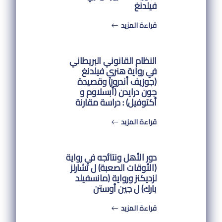
فيلدنغ
قراءة المزيد
النظام القانوني البريطاني
في رواية هنري فيلدنغ
(جوزيف أندروز) وقصيدة
جون درايدن (أبسلاوم و
أكتوفيل) : دراسة مقارنة
قراءة المزيد
دور الأهل ونتائجه في رواية
(الأوقات الصعبة) ل تشارلز
لزديكنز ورواية (مانسفيلد
بارك) ل جين أوستن
قراءة المزيد