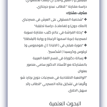
دراسة مقارنة " للطالب عبدو جرجنازي.
مشرف مشارك:
✤ "شخصية المستولي على العرش في مسرحيتي
(الملك جون) و (هاملت). دراسة تحليلية"
✤ "رحلة الفراشة في عالم كئيب: مقترنة نسوية
لمسرحية (عربة اسمها الرغبة) و رواية (اليقظة)"
✤ "صورة هيلين في ( الالياذا ) ل هوميروس و(
تريلوس وكريسيدا ) لشكسبير".
✤ رسالة دكتوراة في قسم اللغة العربية
بالمشاركة مع الأستاذ الدكتور سامي منصور
بعنوان
"الواقعية الانتقادية في مسرحيات جورج برنارد شو
وأثرها في تشكيل بنائه المسرحي "للطالب رائد
سهيل الحلاق.
البحوث العلمية