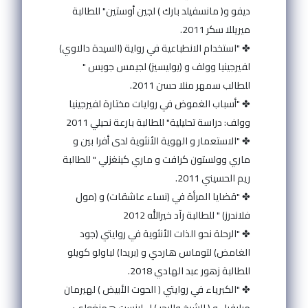
ديفو و( مانسفيلد بارك ) لجين أوستين" للطالبة
ميريللا سكر 2011.
✤ "استخدام الانطباعية في رواية (السيدة دالاوي)
لفيرجينيا وولف و (يوليسيز) لجيمس جويس "
للطالب سمهر منلا حسن 2011.
✤ "أسباب الغموض في روايات مختارة لفيرجينيا
وولف: دراسة تحليلية" للطالبة بارعة نحيلي 2011
✤ "الاستعمار و الهوية الأنثوية لدى أفرا بين و
ماري وولستون كرافت و ماري كينغزلي " للطالبة
ريم الحسيني 2011.
✤ "قضايا المرأة في (نساء عاشقات) و (مول
فلاندرز) " للطالبة رآد خيرالله 2012
✤ "الرحلة نحو الذات الأنثوية في روايتي (جود
الغامض) لتوماس هاردي و (بريدا) لباولو كويلو
للطالبة زهور عبد الهادي 2018.
✤ "الكبرياء في روايتي ( الحوت الأبيض ) لهيرمان
ميليفيل و ( الشيخ والبحر ) ل ارنست همنغواي: