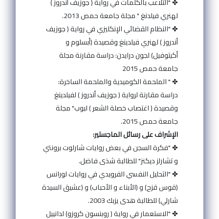
✤ "التلاعب بالكلمات في رواية ( جوزيف أندروز )
لهنري فيلدنغ " مجلة جامعة حمص 2013.
✤ "النظام القضائي الإنكليزي في رواية ( جوزيف
أندروز ) لهنري فيلدينغ وقصيدة (أبسلوم و
أكيتوفيل) لجون درايدن: دراسة مقارنة مجلة
جامعة حمص 2015
✤ " الملحمة الكوميدية والملحمة الساخرة:
دراسة مقارنة لرواية ( جوزيف أندروز ) لفيلدينغ
وقصيدة ( اغتصاب خصلة الشعر ) لبوب" مجلة
جامعة حمص 2015.
الإشراف على رسائل الماجستير:
✤ "فكرة السجن في بعض روايات شارلوت برونتي
و تشارلز ديكنز" للطالبة شذى فاضل.
✤ "التحليل النفسي الفرويدي في روايات لورانس
(قوس قزح) و (الأبناء و الأحباب) و (عشيق السيدة
شارلي) للطالبة هدى يزبك 2003.
✤ "الاستعمار في رواية ( روبنسون كروزو) لدانييل