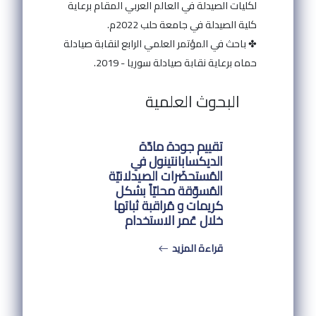
لكليات الصيدلة في العالم العربي المقام برعاية
كلية الصيدلة في جامعة حلب 2022م.
✤ باحث في المؤتمر العلمي الرابع لنقابة صيادلة
حماه برعاية نقابة صيادلة سوريا - 2019.
البحوث العلمية
تقييم جودة مادّة
الديكسابانتينول في
المُستحضَرات الصيدلانيّة
المُسوّقة محليّاً بشكل
كريمات و مُراقبة ثباتها
خلال عُمر الاستخدام
قراءة المزيد