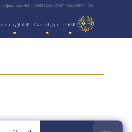
info@aust.edu.sy
0995234246 / 0989711244 / 0989711250
الكليات
حول الجامعة
الالتحاق بالجامع