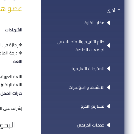
عضو هيئ
أخرى
مخابر الكلية
الشهادات
نظام التقييم والامتحانات في
✤ إجازة في ال
الجامعات الخاصة
✤ درجة الماجست
اللغة
المخرجات التعليمية
اللغة العربية.
اللغة الإنكليزي
الانشطة والمؤتمرات
خبرات العمل
مشاريع التخرج
إشراف على الج
البحو
خدمات الخريجين