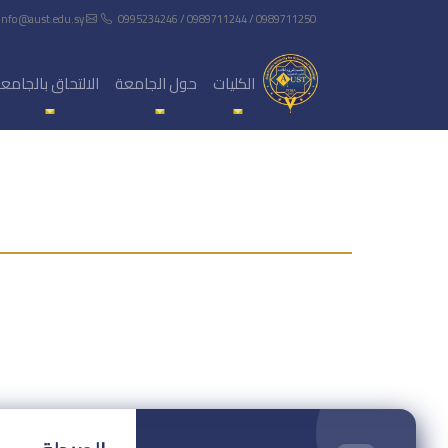
info@aust.edu.sy
0995234246 / 0989711244 / 0989711250
الكليات
حول الجامعة
الالتحاق بالجامع