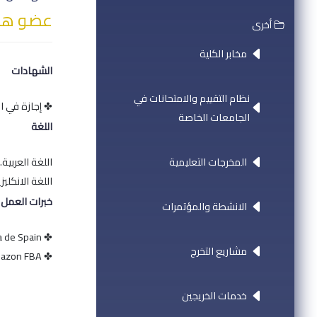
عضو هيئ
أخرى
مخابر الكلية
الشهادات
نظام التقييم والامتحانات في
✤ إجازة في ا
الجامعات الخاصة
اللغة
المخرجات التعليمية
اللغة العربية.
اللغة الانكليزي
خبرات العمل
الانشطة والمؤتمرات
✤ Web developer for " la casa de Spain"
مشاريع التخرج
✤ Amazon FBA
خدمات الخريجين