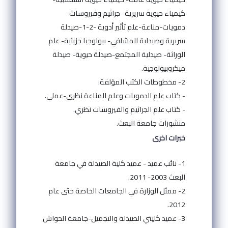
كيمياء حيوية سريرية- جراثيم وفيروسات-
دمويات-مناعة-علم تأثير أدوية -2-1-صيدلة
سريرية وصيدلية المشافي- بيولوجيا جزيئية- علم
الوراثة- صيدلية المجتمع-صيدلة حيوية- صيدلة
ميكروبيولوجية.
2- مخطوطات الكتب المؤلفة:
- كتاب علم الدمويات وعلم المناعة نظري-عملي.
- كتاب علم الجراثيم والفيروسات نظري.
منشورات جامعة البعث.
خبرات اخرى
1- نائب عميد - عميد كلية الصيدلة في جامعة
البعث 2003- 2011.
2- ممثل الوزارة في الجامعات الخاصة حتى عام
2012.
3- عميد كليتي الصيدلة والتجميل-جامعة الحواش