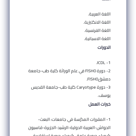
اللغة العربية.
اللغة الانكليزية.
اللغة الفرنسية.
اللغة الاسبانية.
الدورات
1- ICDL.
2- دورة FISH0 في علم الوراثة كلية طب-جامعة
دمشقFISH0.
3- دورة Caryotype كلية طب-جامعة القديس
يوسف.
خبرات العمل
1- المقررات المدرّسة في جامعات: البعث-
الحواش-العربية الدولية-الرشيد-الجزيرة-قاسيون
كيمياء حيوية عامة- كيمياء حيوية استقلابية-