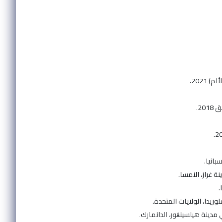
2021.
2.
انيا.
 غراز، النمسا.
.
وريدا، الولايات المتحدة.
مدينة هيلسينڠور، الدانمارك.