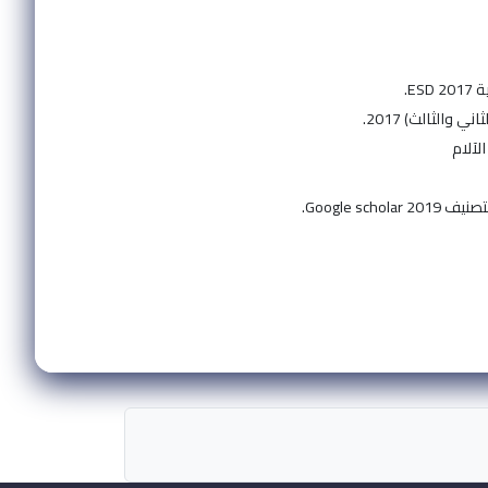
E.
الثالث) 2017.
لآلام
Google .