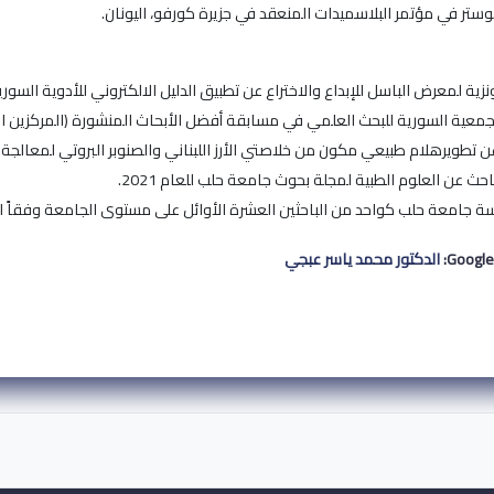
وستر في مؤتمر البلاسميدات المنعقد في جزيرة كورفو، اليونان.
نزية لمعرض الباسل للإبداع والاختراع عن تطبيق الدليل الالكتروني للأدوية السورية SD 2017
جمعية السورية للبحث العلمي في مسابقة أفضل الأبحاث المنشورة (المركزين الثاني و
عن تطويرهلام طبيعي مكون من خلاصتي الأرز اللبناني والصنوبر البروتي لمعالجة ا
حث عن العلوم الطبية لمجلة بحوث جامعة حلب للعام 2021.
جامعة حلب كواحد من الباحثين العشرة الأوائل على مستوى الجامعة وفقاً لتصنيف scholar 2019
الدكتور محمد ياسر عبجي