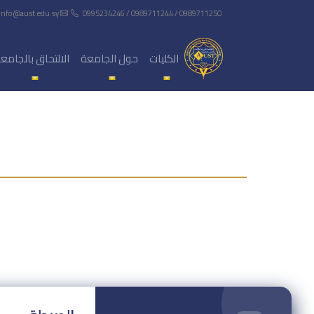
info@aust.edu.sy
0995234246 / 0989711244 / 0989711250
الكليات
حول الجامعة
الالتحاق بالجامع