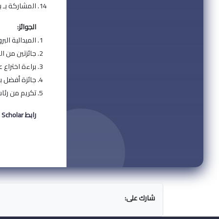
المشاركة بـ ب
الجوائز:
الميدالية البرو
جائزتين من ال
براءة اختراع 
جائزة أفضل با
تكريم من رئاسة 
رابط Google Scholar:
شارك على: