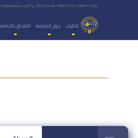
info@aust.edu.sy
0995234246 / 0989711244 / 0989711250
الكليات
حول الجامعة
الالتحاق بالجامع