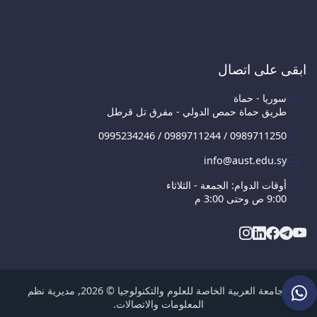
ابقى على اتصال
سوريا - حماة
طريق حماة حمص الدولي - مفرق تل قرطل
0995234246 / 0989711244 / 0989711250
info@aust.edu.sy
أوقات الدوام: الجمعة - الثلاثاء
9:00 ص وحتى 3:00 م
الجامعة العربية الخاصة للعلوم والتكنولوجيا © 2026, مديرية نظم
المعلومات والاتصالات.