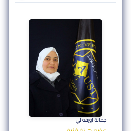
جمانة اورفه لي
عضو هيئة فنية