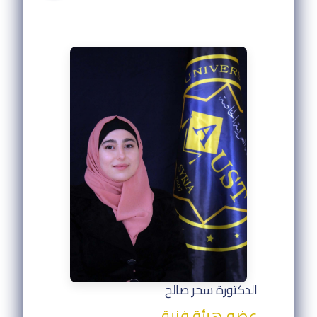
الدكتورة سحر صالح
عضو هيئة فنية