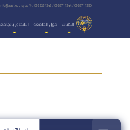
info@aust.edu.sy
0995234246 / 0989711244 / 0989711250
الكليات
حول الجامعة
الالتحاق بالجامع