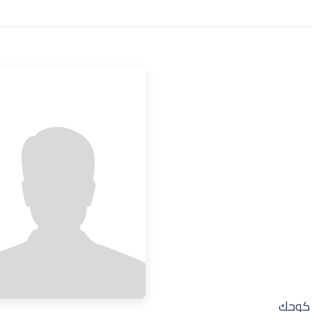
د كوجك