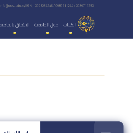
info@aust.edu.sy
0995234246 / 0989711244 / 0989711250
الكليات
حول الجامعة
الالتحاق بالجامع