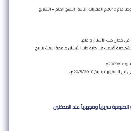
✤ تم تعادل الشهادة في وزارة التعليم العالي لصالح الجامعة العربية الخاصة للعلوم والتكنولوجيا عام 2019م للمقررات التالية : النسج العام – التشريح
 في مجال طب الأسنان و منها :
تشخيصية أقيمت في كلية طب الأسنان جامعة البعث بتاريخ
يبة بتاريخ 20/5/2010م .
انقسام Ki67 في البشرة الفموية الطبيعية سريرياً ومجهرياً عند المدخنين