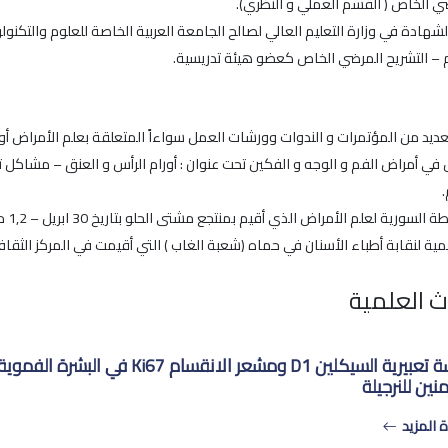
ضي الخاص ( القسم العملي و النظري).
 – التشريح المرضي الخاص كعضو هيئة تدريسية.
عديد من المؤتمرات و الندوات وورشات العمل سواءاً المتعلقة بعلم الأمراض أو
ي أمراض الفم و الوجه و الفكين تحت عنوان : أورام الرأس و العنق – مشاكل 
سورية لعلم الأمراض الذي أقيم بمنتجع مشتى الحلو بتاريخ 30 ابريل – 1,2 مايو عام2009م
ية لنقابة أطباء الأسنان في حماه (شعبة الغاب ) التي أقيمت في المركز الثقافي في السقيل
ث العلمية
دراسة تعبيرية السيكلين D1 ومشعر ال
منين للنرجيلة
 المزيد