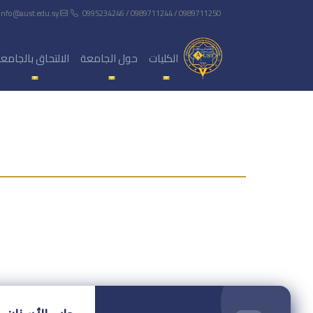
info@aust.edu.sy
0995234246 / 0989711244 / 0989711250
الكليات
حول الجامعة
الالتحاق بالجامع