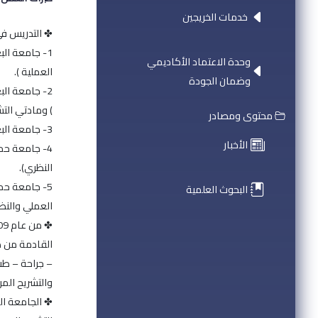
خدمات الخريجين
✤ التدريس في
وحدة الاعتماد الأكاديمي
العملية ).
وضمان الجودة
) ومادتي التش
محتوى ومصادر
3- جامعة البعث ( حماه حالياً ) – كلية طب الأسنان من عام 2011 وحتى 2018 م لمادة النسج الخاص لطلاب السنة الثانية ( القسم النظري ).
الأخبار
النظري).
البحوث العلمية
العملي والنظ
القادمة من ك
– جراحة – طب
والتشريح الم