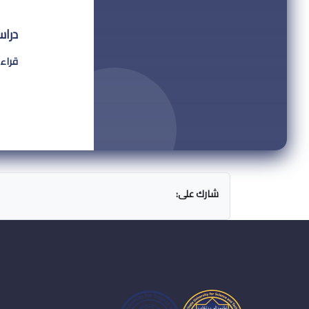
دراس
قراءة
شارك على: