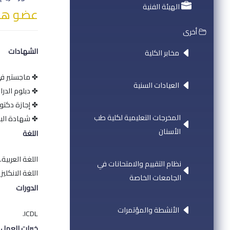
الهيئة الفنية
عضو هيئ
أخرى
الشهادات
مخابر الكلية
✤ ماجستير في 
العيادات السنية
✤ دبلوم الدرا
✤ إجازة دكتو
المخرجات التعليمية لكلية طب
✤ شهادة البور
الأسنان
اللغة
اللغة العربية.
نظام التقييم والامتحانات في
اللغة الانكليزي
الجامعات الخاصة
الدورات
الأنشطة والمؤتمرات
ICDL.
خبرات العمل