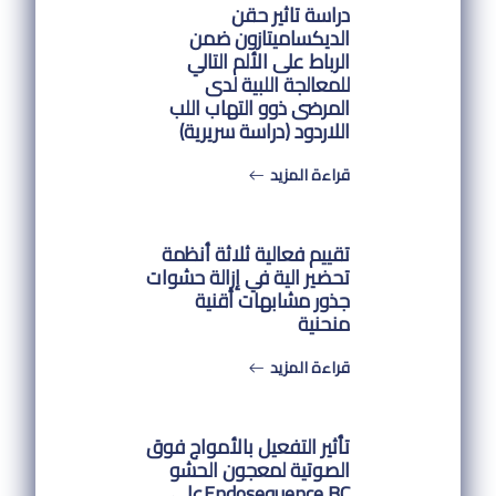
دراسة تاثير حقن
الديكساميتازون ضمن
الرباط على الألم التالي
للمعالجة اللبية لدى
المرضى ذوو التهاب اللب
اللاردود (دراسة سريرية)
قراءة المزيد
تقييم فعالية ثلاثة أنظمة
تحضير الية في إزالة حشوات
جذور مشابهات أقنية
منحنية
قراءة المزيد
تأثير التفعيل بالأمواج فوق
الصوتية لمعجون الحشو
Endosequence BCعلى