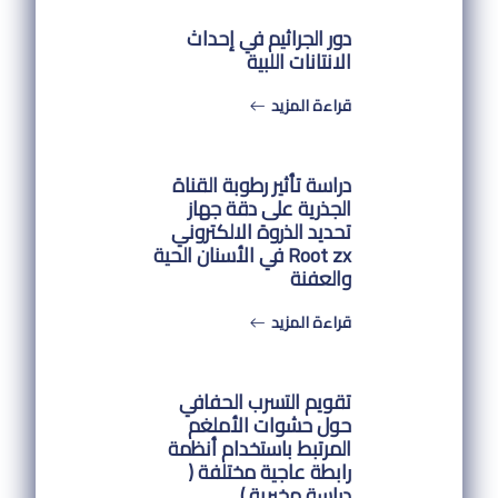
دور الجراثيم في إحداث
الانتانات اللبية
قراءة المزيد
دراسة تأثير رطوبة القناة
الجذرية على دقة جهاز
تحديد الذروة الالكتروني
Root zx في الأسنان الحية
والعفنة
قراءة المزيد
تقويم التسرب الحفافي
حول حشوات الأملغم
المرتبط باستخدام أنظمة
رابطة عاجية مختلفة (
دراسة مخبرية )