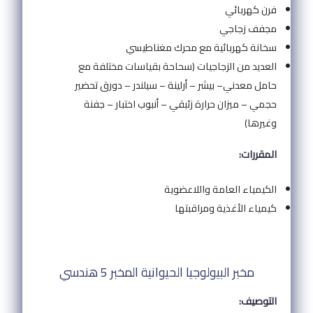
فرن كهربائي
مجفف زجاجي
سخانة كهربائية مع محرك مغناطيسي
العديد من الزجاجيات (سحاحة بقياسات مختلفة مع
حامل معدني– بيشر – أرلينة – سيلندر – دورق تحضير
حجمي – ميزان حرارة زئبقي – أنبوب اختبار – جفنة
وغيرها)
المقررات:
الكيمياء العامة واللاعضوية
كيمياء الأغذية ومراقبتها
مخبر البيولوجيا الحيوانية المخبر 5 هندسي
التوصيف: