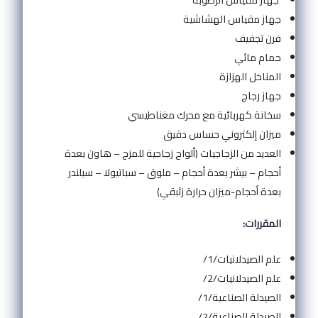
جهاز مقياس الهشاشية
فرن تجفيف
حمام مائي
المناخل الهزازة
جهاز رجاج
سخانة كهربائية مع محرك مغناطيسي
ميزان إلكتروني حساس دقيق
العديد من الزجاجيات (ألواح زجاجية للمزج – هاون بعدة
أحجام – بيشر بعدة أحجام – ملوق – سباتيولا – سيلندر
بعدة أحجام-ميزان حرارة زئبقي)
المقررات:
علم الصيدلانيات/1/
علم الصيدلانيات/2/
الصيدلة الصناعية/1/
الصيدلة الصناعية/2/