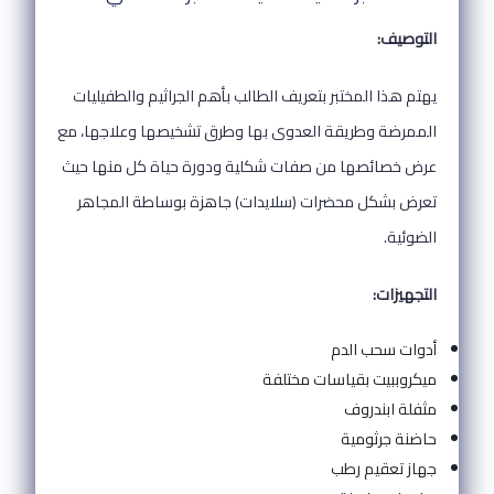
التوصيف:
يهتم هذا المختبر بتعريف الطالب بأهم الجراثيم والطفيليات
الممرضة وطريقة العدوى بها وطرق تشخيصها وعلاجها، مع
عرض خصائصها من صفات شكلية ودورة حياة كل منها حيث
تعرض بشكل محضرات (سلايدات) جاهزة بوساطة المجاهر
الضوئية.
التجهيزات:
أدوات سحب الدم
ميكروببيت بقياسات مختلفة
مثفلة ابندروف
حاضنة جرثومية
جهاز تعقيم رطب