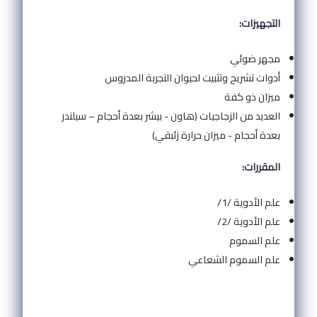
التجهيزات:
مجهر ضوئي
أدوات تشريح وتثبيت لحيوان التجربة المدروس
ميزان ذو كفة
العديد من الزجاجيات (هاون - بيشر بعدة أحجام – سيلندر
بعدة أحجام - ميزان حرارة زئبقي)
المقررات:
علم الأدوية /1/
علم الأدوية /2/
علم السموم
علم السموم الشعاعي