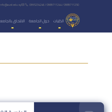
info@aust.edu.sy
0995234246 / 0989711244 / 0989711250
الكليات
حول الجامعة
الالتحاق بالجامع