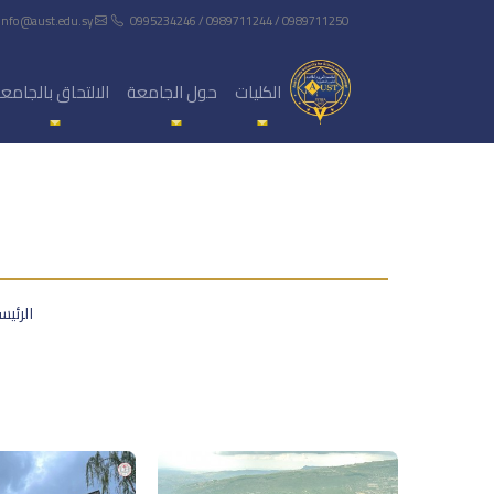
info@aust.edu.sy
0995234246 / 0989711244 / 0989711250
الكليات
حول الجامعة
الالتحاق بالجامع
الرئيس